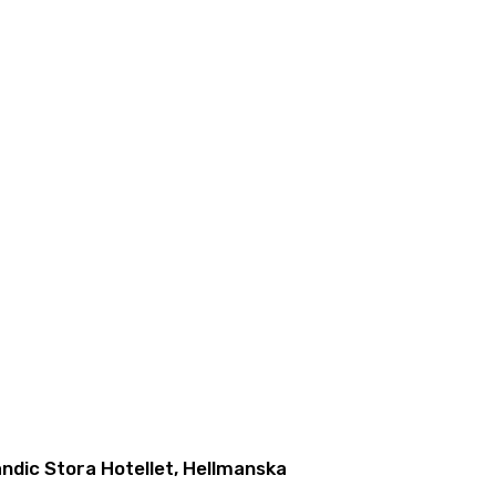
 för barn och barnfamiljer. Samtliga
ndic Stora Hotellet, Hellmanska