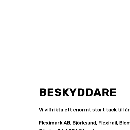
PÅ VALLARNA
I samband med våra föreställningar av 
aktiviteter äger rum utanför slottet 
BESKYDDARE
Vi vill rikta ett enormt stort tack till
Fleximark AB, Björksund, Flexirail, B